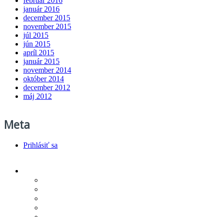
február 2016
január 2016
december 2015
november 2015
júl 2015
jún 2015
apríl 2015
január 2015
november 2014
október 2014
december 2012
máj 2012
Meta
Prihlásiť sa
Produkty/cenník
Infra podlahové kúrenie
Vykurovacie rohože
Regulácia vykurovania
Technologickí partneri