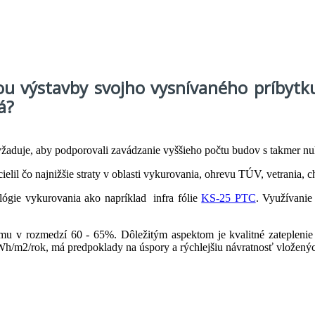
ou výstavby svojho vysnívaného príbytk
á?
yžaduje, aby podporovali zavádzanie vyššieho počtu budov s takmer nu
ielil čo najnižšie straty v oblasti vykurovania, ohrevu TÚV, vetrania, c
ógie vykurovania ako napríklad infra fólie
KS-25 PTC
. Využívanie
omu v rozmedzí 60 - 65%. Dôležitým aspektom je kvalitné zateplenie 
h/m2/rok, má predpoklady na úspory a rýchlejšiu návratnosť vložených