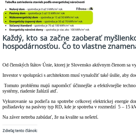
Každý, kto sa začne zaoberať myšlienk
hospodárnosťou. Čo to vlastne znamen
Od členských štátov Únie, ktorej je Slovensko aktívnym členom sa v
Investor v spolupráci s architektom musí vynaložiť také úsilie, aby doc
Tomuto problému majú napomôcť účinnejšie a efektívnejšie technol
systémy, riadenie žalúzií atď.
Vykurovanie sa podieľa na spotrebe celkovej elektrickej energie d
požiadavky na pasívny typ RD, kde je spotreba v rozmedzí 5 – 15 kW
Na záver netreba zabúdať, že na kvalite sa nešetrí.
Zdieľaj tento článok: