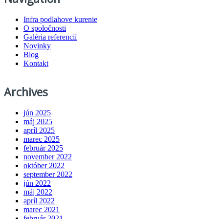
Infra podlahove kurenie
O spoločnosti
Galéria referencií
Novinky
Blog
Kontakt
Archives
jún 2025
máj 2025
apríl 2025
marec 2025
február 2025
november 2022
október 2022
september 2022
jún 2022
máj 2022
apríl 2022
marec 2021
február 2021