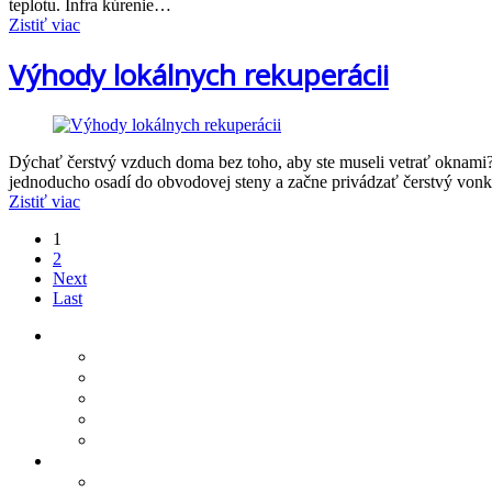
teplotu. Infra kúrenie…
Zistiť viac
Výhody lokálnych rekuperácii
Dýchať čerstvý vzduch doma bez toho, aby ste museli vetrať oknami? B
jednoducho osadí do obvodovej steny a začne privádzať čerstvý vonk
Zistiť viac
1
2
Next
Last
Produkty/cenník
Infra podlahové kúrenie
Vykurovacie rohože
Regulácia vykurovania
Technologickí partneri
Na stiahnutie
Referencie
Novinky