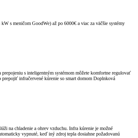
r. 8 kW s meničom GoodWe) až po 6000€ a viac za väčšie systémy
ka prepojeniu s inteligentným systémom môžete komfortne regulovať
ko prepojiť infračervené kúrenie so smart domom Doplnková
 slúži na chladenie a ohrev vzduchu. Infra kúrenie je možné
automaticky vypnuté, keď iný zdroj tepla dosiahne požadovanú