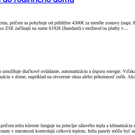
ešenia, pričom sa pohybuje od približne 4300€ za menšie zostavy (nap
 ako ZSE začínajú na sume 6192€ (štandard) s možnosťou platby v…
čo umožňuje diaľkové ovládanie, automatizáciu a úsporu energie. Vďa
ituáciu v dome, napríklad na otvorenie okna alebo prítomnosť osôb. A
, pričom infra kúrenie funguje na princípe sálavého tepla a klimatizácia
staty v miestnosti kontrolujú celkovú teplotu. Infra panely môžu byť 