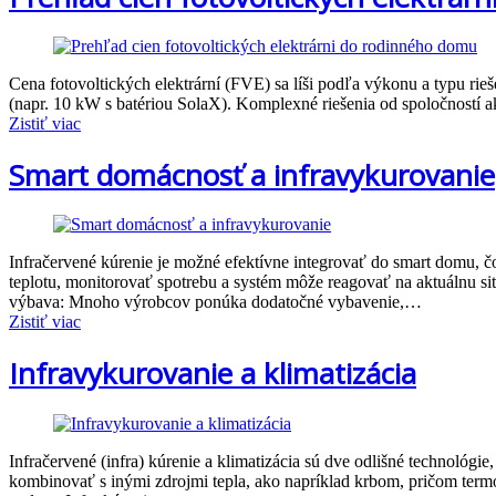
Cena fotovoltických elektrární (FVE) sa líši podľa výkonu a typu ri
(napr. 10 kW s batériou SolaX). Komplexné riešenia od spoločností
Zistiť viac
Smart domácnosť a infravykurovanie
Infračervené kúrenie je možné efektívne integrovať do smart domu, 
teplotu, monitorovať spotrebu a systém môže reagovať na aktuálnu s
výbava: Mnoho výrobcov ponúka dodatočné vybavenie,…
Zistiť viac
Infravykurovanie a klimatizácia
Infračervené (infra) kúrenie a klimatizácia sú dve odlišné technológie
kombinovať s inými zdrojmi tepla, ako napríklad krbom, pričom termo