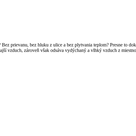
ez prievanu, bez hluku z ulice a bez plytvania teplom? Presne to dokáž
ajší vzduch, zároveň však odsáva vydýchaný a vlhký vzduch z miestno