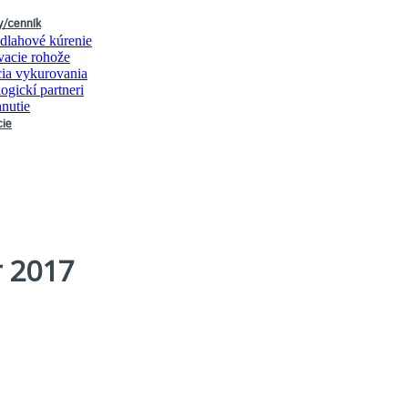
y/cenník
odlahové kúrenie
acie rohože
ia vykurovania
ogickí partneri
hnutie
cie
 2017