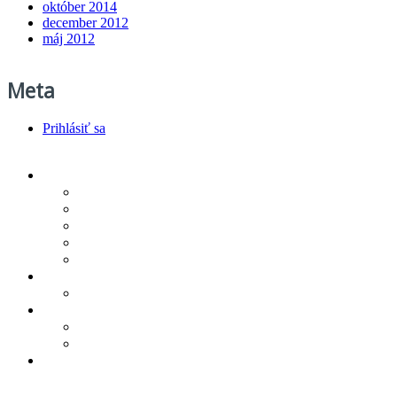
október 2014
december 2012
máj 2012
Meta
Prihlásiť sa
Produkty/cenník
Infra podlahové kúrenie
Vykurovacie rohože
Regulácia vykurovania
Technologickí partneri
Na stiahnutie
Referencie
Novinky
O spoločnosti
Zásady ochrany osobných údajov
Všeobecné obchodné podmienky
Kontakt