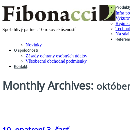
Produkt
Infra p
Vykurov
Regulác
Technol
Spoľahlivý partner. 10 rokov skúseností.
Na stia
Referen
Novinky
O spoločnosti
Zásady ochrany osobných údajov
Všeobecné obchodné podmienky
Kontakt
Monthly Archives:
október
10. opatrení 3. časť