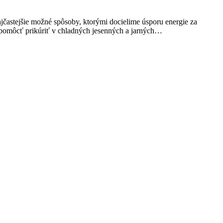
ajčastejšie možné spôsoby, ktorými docielime úsporu energie za
e pomôcť prikúriť v chladných jesenných a jarných…