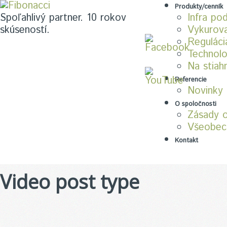
Produkty/cenník
Infra po
Spoľahlivý partner. 10 rokov
Vykurova
skúseností.
Reguláci
Technolo
Na stiah
Referencie
Novinky
O spoločnosti
Zásady 
Všeobec
Kontakt
Video post type