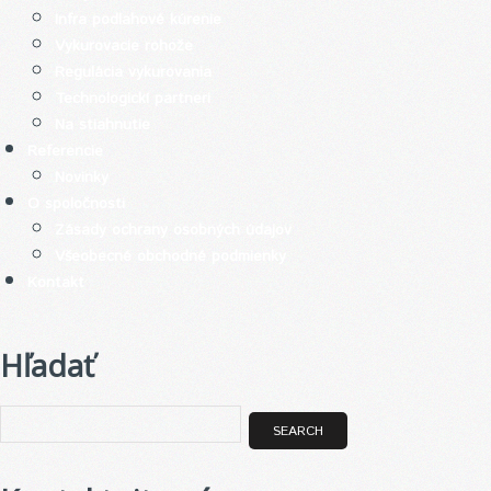
Infra podlahové kúrenie
Vykurovacie rohože
Regulácia vykurovania
Technologickí partneri
Na stiahnutie
Referencie
Novinky
O spoločnosti
Zásady ochrany osobných údajov
Všeobecné obchodné podmienky
Kontakt
Hľadať