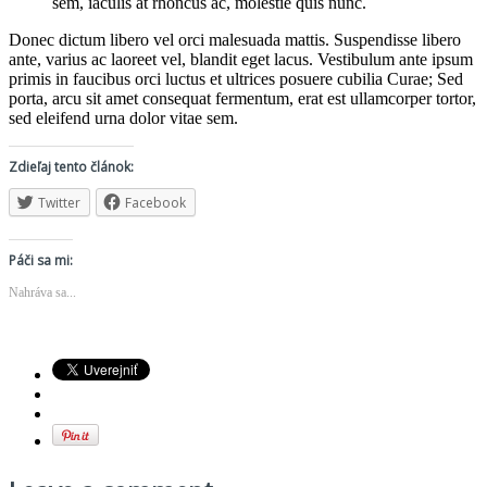
sem, iaculis at rhoncus ac, molestie quis nunc.
Donec dictum libero vel orci malesuada mattis. Suspendisse libero
ante, varius ac laoreet vel, blandit eget lacus. Vestibulum ante ipsum
primis in faucibus orci luctus et ultrices posuere cubilia Curae; Sed
porta, arcu sit amet consequat fermentum, erat est ullamcorper tortor,
sed eleifend urna dolor vitae sem.
Zdieľaj tento článok:
Twitter
Facebook
Páči sa mi:
Nahráva sa...