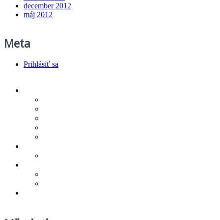
december 2012
máj 2012
Meta
Prihlásiť sa
Produkty/cenník
Infra podlahové kúrenie
Vykurovacie rohože
Regulácia vykurovania
Technologickí partneri
Na stiahnutie
Referencie
Novinky
O spoločnosti
Zásady ochrany osobných údajov
Všeobecné obchodné podmienky
Kontakt