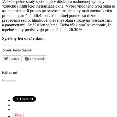
Veľké tepelné straty spôsobujú v dôsledku nadmernej výmeny
vzduchu (infiltrácie)
netesniace
okná. Výber vhodného typu okna je
asi najdoležitejší proces pri stavbe a majitelia by mali tomuto kroku
prikladať patričnú dôležitosť. V dnešnej ponuke sú rôzne
prevedenia (euro, hliníkové, drevené) okná s rôznymi vlastnosťami
a parametrami. Stačí si len vybrať. Treba však brať na vedomie, že
tepelné straty predstavujú pri oknách od
20-30%
.
Systémy len so zárukou.
Zdieľaj tento článok:
Twitter
Facebook
Páči sa mi:
Nahráva sa...