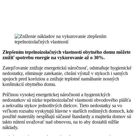
Zlepšením tepelnoizolačných vlastností obytného domu môžete
znížiť spotrebu energie na vykurovanie až o 30%.
Zatepľovanie znižuje energetickú náročnosť, odstraňuje hygienické
nedostatky, eliminuje zatekanie, chráni výstuž v stykoch i samých
spojoch pred koróziou a znižuje teplotné namáhanie nosných
konštrukcií obytného domu.
Príčinou vysokej energetickej náročnosti a hygienických
nedostatkov sú nízke tepelnoizolačné vlastnosti obvodového plášťa
a nekvalita stykov jednotlivých dielcov. Tieto nedostatky sa vo
veľkom rozsahu vyskytujú hlavne v starších rodinných domoch, kde
použité materiály nespĺňajú súčasné štandardy a majitelia domov sú
takto nútení uvažovať nad obnovou, na to aby dosiahli nižšie
náklady.