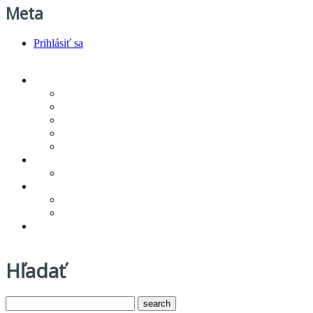
Meta
Prihlásiť sa
Produkty/cenník
Infra podlahové kúrenie
Vykurovacie rohože
Regulácia vykurovania
Technologickí partneri
Na stiahnutie
Referencie
Novinky
O spoločnosti
Zásady ochrany osobných údajov
Všeobecné obchodné podmienky
Kontakt
Hľadať