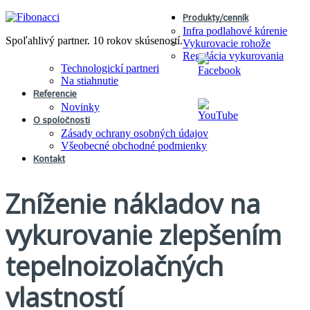
Produkty/cenník
Infra podlahové kúrenie
Spoľahlivý partner. 10 rokov skúseností.
Vykurovacie rohože
Regulácia vykurovania
Technologickí partneri
Na stiahnutie
Referencie
Novinky
O spoločnosti
Zásady ochrany osobných údajov
Všeobecné obchodné podmienky
Kontakt
Zníženie nákladov na
vykurovanie zlepšením
tepelnoizolačných
vlastností