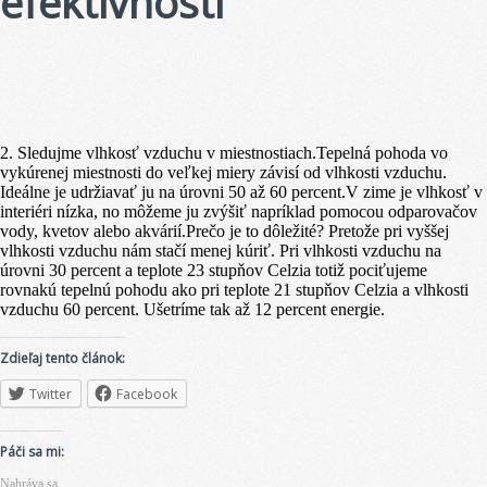
efektívnosti
2. Sledujme vlhkosť vzduchu v miestnostiach.Tepelná pohoda vo
vykúrenej miestnosti do veľkej miery závisí od vlhkosti vzduchu.
Ideálne je udržiavať ju na úrovni 50 až 60 percent.V zime je vlhkosť v
interiéri nízka, no môžeme ju zvýšiť napríklad pomocou odparovačov
vody, kvetov alebo akvárií.Prečo je to dôležité? Pretože pri vyššej
vlhkosti vzduchu nám stačí menej kúriť. Pri vlhkosti vzduchu na
úrovni 30 percent a teplote 23 stupňov Celzia totiž pociťujeme
rovnakú tepelnú pohodu ako pri teplote 21 stupňov Celzia a vlhkosti
vzduchu 60 percent. Ušetríme tak až 12 percent energie.
Zdieľaj tento článok:
Twitter
Facebook
Páči sa mi:
Nahráva sa...