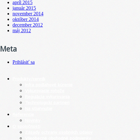
apríl 2015
január 2015
november 2014
október 2014
december 2012
máj 2012
Meta
Prihlásiť sa
Produkty/cenník
Infra podlahové kúrenie
Vykurovacie rohože
Regulácia vykurovania
Technologickí partneri
Na stiahnutie
Referencie
Novinky
O spoločnosti
Zásady ochrany osobných údajov
Všeobecné obchodné podmienky