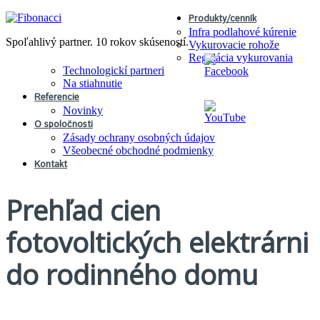
Produkty/cenník
Infra podlahové kúrenie
Spoľahlivý partner. 10 rokov skúseností.
Vykurovacie rohože
Regulácia vykurovania
Technologickí partneri
Na stiahnutie
Referencie
Novinky
O spoločnosti
Zásady ochrany osobných údajov
Všeobecné obchodné podmienky
Kontakt
Prehľad cien
fotovoltických elektrárni
do rodinného domu