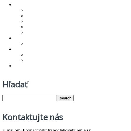
Produkty/cenník
Infra podlahové kúrenie
Vykurovacie rohože
Regulácia vykurovania
Technologickí partneri
Na stiahnutie
Referencie
Novinky
O spoločnosti
Zásady ochrany osobných údajov
Všeobecné obchodné podmienky
Kontakt
Hľadať
Kontaktujte nás
E-mailom: fibonacci@infrapodlahovekurenie.sk