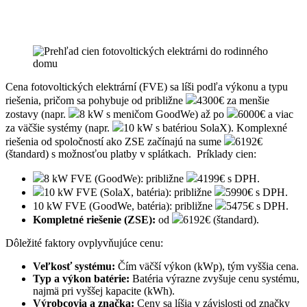
Cena fotovoltických elektrární (FVE) sa líši podľa výkonu a typu
riešenia, pričom sa pohybuje od približne
4300€ za menšie
zostavy (napr.
8 kW s meničom GoodWe) až po
6000€ a viac
za väčšie systémy (napr.
10 kW s batériou SolaX). Komplexné
riešenia od spoločností ako ZSE začínajú na sume
6192€
(štandard) s možnosťou platby v splátkach. Príklady cien:
8 kW FVE (GoodWe): približne
4199€ s DPH.
10 kW FVE (SolaX, batéria): približne
5990€ s DPH.
10 kW FVE (GoodWe, batéria): približne
5475€ s DPH.
Kompletné riešenie (ZSE):
od
6192€ (štandard).
Dôležité faktory ovplyvňujúce cenu:
Veľkosť systému:
Čím väčší výkon (kWp), tým vyššia cena.
Typ a výkon batérie:
Batéria výrazne zvyšuje cenu systému,
najmä pri vyššej kapacite (kWh).
Výrobcovia a značka:
Ceny sa líšia v závislosti od značky