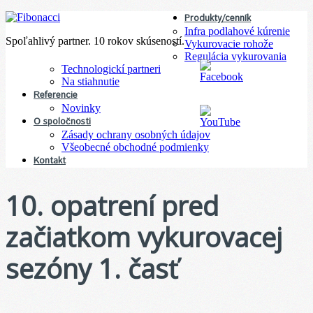
Produkty/cenník
Infra podlahové kúrenie
Spoľahlivý partner. 10 rokov skúseností.
Vykurovacie rohože
Regulácia vykurovania
Technologickí partneri
Na stiahnutie
Referencie
Novinky
O spoločnosti
Zásady ochrany osobných údajov
Všeobecné obchodné podmienky
Kontakt
10. opatrení pred
začiatkom vykurovacej
sezóny 1. časť