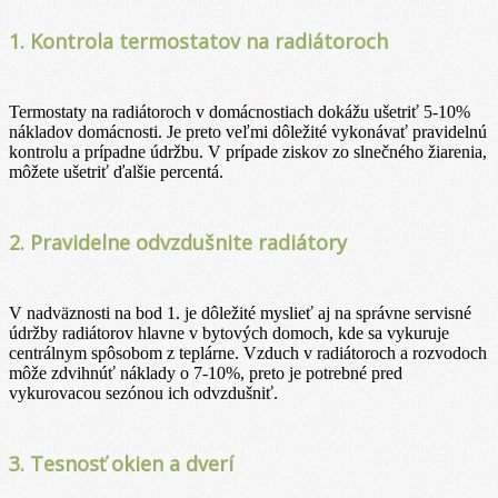
1. Kontrola termostatov na radiátoroch
Termostaty na radiátoroch v domácnostiach dokážu ušetriť 5-10%
nákladov domácnosti. Je preto veľmi dôležité vykonávať pravidelnú
kontrolu a prípadne údržbu. V prípade ziskov zo slnečného žiarenia,
môžete ušetriť ďalšie percentá.
2. Pravidelne odvzdušnite radiátory
V nadväznosti na bod 1. je dôležité myslieť aj na správne servisné
údržby radiátorov hlavne v bytových domoch, kde sa vykuruje
centrálnym spôsobom z teplárne. Vzduch v radiátoroch a rozvodoch
môže zdvihnúť náklady o 7-10%, preto je potrebné pred
vykurovacou sezónou ich odvzdušniť.
3. Tesnosť okien a dverí