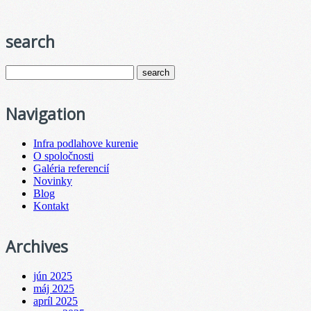
search
Navigation
Infra podlahove kurenie
O spoločnosti
Galéria referencií
Novinky
Blog
Kontakt
Archives
jún 2025
máj 2025
apríl 2025