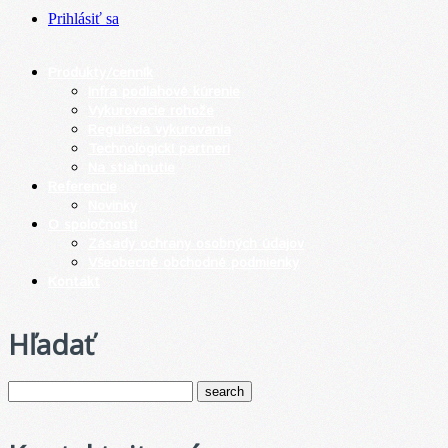
Prihlásiť sa
Produkty/cenník
Infra podlahové kúrenie
Vykurovacie rohože
Regulácia vykurovania
Technologickí partneri
Na stiahnutie
Referencie
Novinky
O spoločnosti
Zásady ochrany osobných údajov
Všeobecné obchodné podmienky
Kontakt
Hľadať